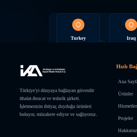
Turkey
Iraq
ACTIVE PRESENCE
ACTIVE PRE
Hızlı Ba
Ana Sayf
India
Gulf Coun
Türkiye'yi dünyaya bağlayan güvenilir
Ürünler
ACTIVE PRESENCE
ACTIVE PRE
ithalat-ihracat ve tedarik şirketi.
Hizmetler
İşletmenizin ihtiyaç duyduğu ürünleri
buluyor, müzakere ediyor ve sağlıyoruz.
Projeler
Hakkımız