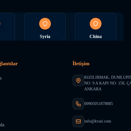
Syria
China
SENCE
ACTIVE PRESENCE
ACTIVE PRESENCE
ğlantılar
İletişim
KIZILIRMAK, DUMLUPI
a
NO: 9 A KAPI NO: 158, 
tries
Arab Countries
Africa
ANKARA
SENCE
ACTIVE PRESENCE
ACTIVE PRESENCE
00905051878885
info@kvaii.com
da