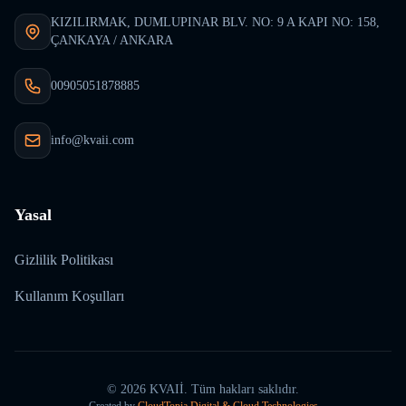
KIZILIRMAK, DUMLUPINAR BLV. NO: 9 A KAPI NO: 158,
ÇANKAYA / ANKARA
00905051878885
info@kvaii.com
Yasal
Gizlilik Politikası
Kullanım Koşulları
©
2026
KVAIİ.
Tüm hakları saklıdır.