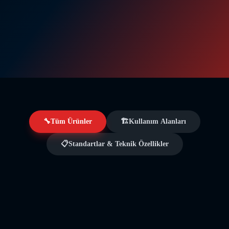
Yangın Hidrantları
Sulama Hidrantları
Aksesuarlar
🔧
Tüm Ürünler
🏗️
Kullanım Alanları
📋
Standartlar & Teknik Özellikler
Tümü
Yangın Hidrantları
Sulama Hidrantları
Aksesuarlar