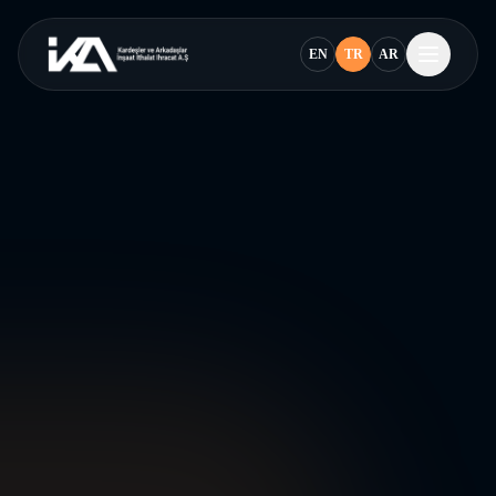
EN
TR
AR
27+
ürün
5
Kategoriye
BULL
Brand