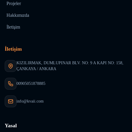
Projeler
Hakkımızda
İletişim
İletişim
KIZILIRMAK, DUMLUPINAR BLV. NO: 9 A KAPI NO: 158,
ÇANKAYA / ANKARA
00905051878885
info@kvaii.com
Yasal