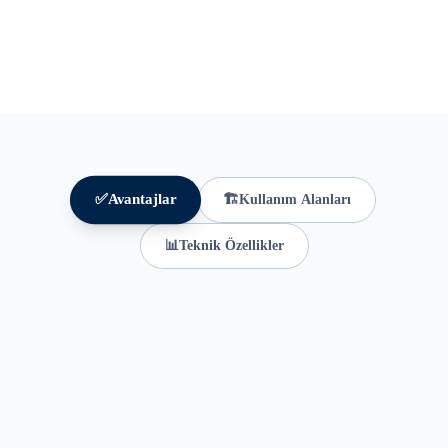
✅
Avantajlar
🏗️
Kullanım Alanları
📊
Teknik Özellikler