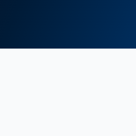
Debi
Up to 192 m³/h
Basma Yüksekliği
Up to 694 m