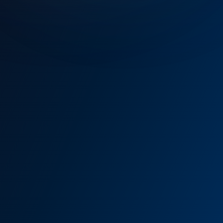
Debi
Basma Yüksekliği
Maksimum verim
Up to 192 m³/h
Up to 694 m
80%