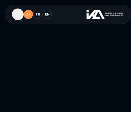
AR
TR
EN