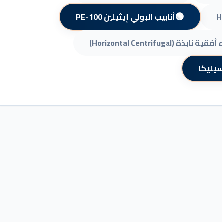
🟢
أنابيب البولي إيثيلين PE-100
 (Horizontal Centrifugal)
سيليكا