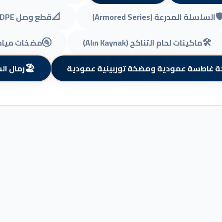
📐
🛡
السلسلة المدرعة (Armored Series)
قطع وصل HDPE
🚰
🛠️
ماكينات لحام التناكح (Alın Kaynak)
مضخات مياه أفقية نابذة
🏖️
 غاطسة عمودية ومضخة توربينية عمودية
رمال ال