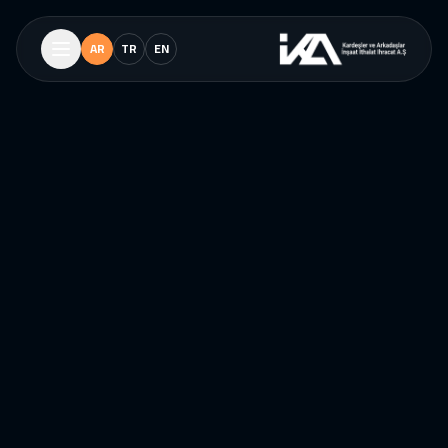
AR
TR
EN